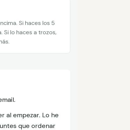
ncima. Si haces los 5
 Si lo haces a trozos,
más.
email.
er al empezar. Lo he
puntes que ordenar