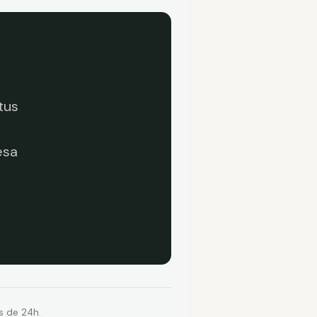
tus
esa
 de 24h.