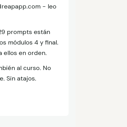
ndreapapp.com - leo
 29 prompts están
s módulos 4 y final.
 ellos en orden.
mbién al curso. No
. Sin atajos.