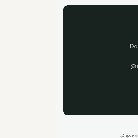
De
@a
¿Algo no