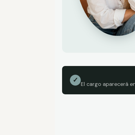
✓
El cargo aparecerá e