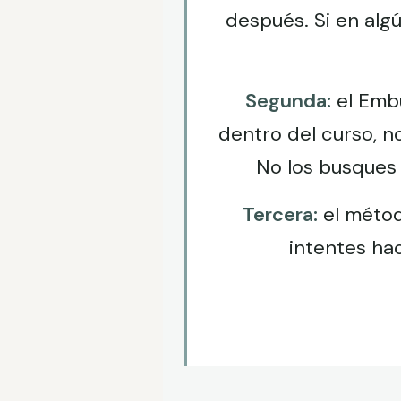
después. Si en al
Segunda:
el Embu
dentro del curso, n
No los busques 
Tercera:
el método
intentes hac