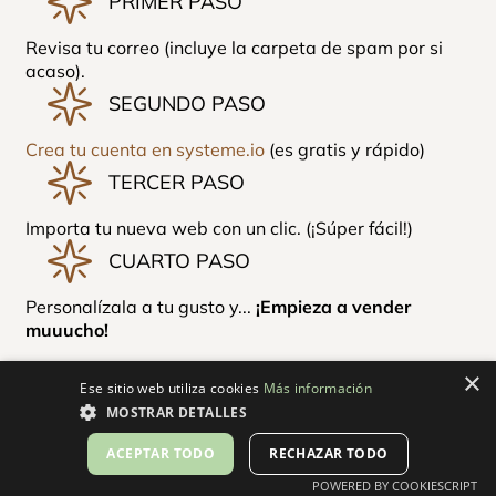
PRIMER PASO
Revisa tu correo (incluye la carpeta de spam por si
acaso).
SEGUNDO PASO
Crea tu cuenta en systeme.io
(es gratis y rápido)
TERCER PASO
Importa tu nueva web con un clic. (¡Súper fácil!)
CUARTO PASO
Personalízala a tu gusto y...
¡Empieza a vender
muuucho!
×
Ese sitio web utiliza cookies
Más información
MOSTRAR DETALLES
ACEPTAR TODO
RECHAZAR TODO
POWERED BY COOKIESCRIPT