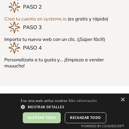
PASO 2
Crea tu cuenta en systeme.io
(es gratis y rápido)
PASO 3
Importa tu nueva web con un clic. (¡Súper fácil!)
PASO 4
Personalízala a tu gusto y... ¡Empieza a vender
muuucho!
×
Ese sitio web utiliza cookies
Más información
MOSTRAR DETALLES
ACEPTAR TODO
RECHAZAR TODO
POWERED BY COOKIESCRIPT