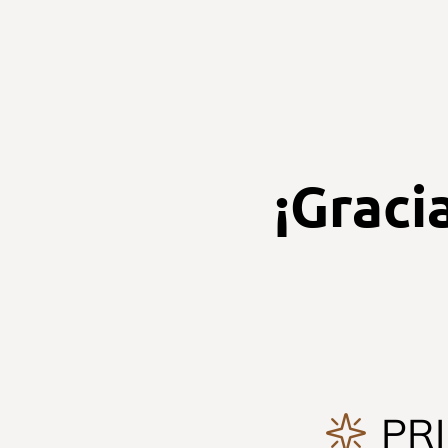
¡Graci
PR