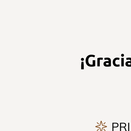
¡Graci
PR