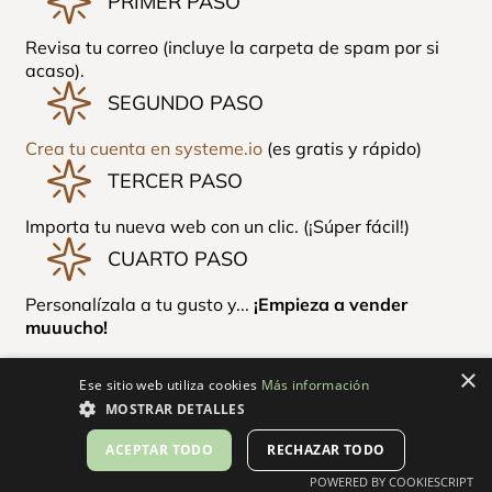
PRIMER PASO
Revisa tu correo (incluye la carpeta de spam por si
acaso).
SEGUNDO PASO
Crea tu cuenta en systeme.io
(es gratis y rápido)
TERCER PASO
Importa tu nueva web con un clic. (¡Súper fácil!)
CUARTO PASO
Personalízala a tu gusto y...
¡Empieza a vender
muuucho!
×
Ese sitio web utiliza cookies
Más información
MOSTRAR DETALLES
ACEPTAR TODO
RECHAZAR TODO
POWERED BY COOKIESCRIPT