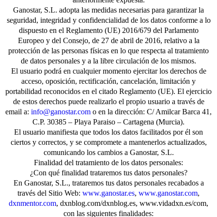
Ganostar, S.L. adopta las medidas necesarias para garantizar la
seguridad, integridad y confidencialidad de los datos conforme a lo
dispuesto en el Reglamento (UE) 2016/679 del Parlamento
Europeo y del Consejo, de 27 de abril de 2016, relativo a la
protección de las personas físicas en lo que respecta al tratamiento
de datos personales y a la libre circulación de los mismos.
El usuario podrá en cualquier momento ejercitar los derechos de
acceso, oposición, rectificación, cancelación, limitación y
portabilidad reconocidos en el citado Reglamento (UE). El ejercicio
de estos derechos puede realizarlo el propio usuario a través de
email a:
info@ganostar.com
o en la dirección: C/ Amilcar Barca 41,
C.P. 30385 – Playa Paraiso – Cartagena (Murcia).
El usuario manifiesta que todos los datos facilitados por él son
ciertos y correctos, y se compromete a mantenerlos actualizados,
comunicando los cambios a Ganostar, S.L.
Finalidad del tratamiento de los datos personales:
¿Con qué finalidad trataremos tus datos personales?
En Ganostar, S.L., trataremos tus datos personales recabados a
través del Sitio Web:
www.ganostar.es
,
www.ganostar.com
,
dxnmentor.com
, dxnblog.com/dxnblog.es, www.vidadxn.es/com,
con las siguientes finalidades: