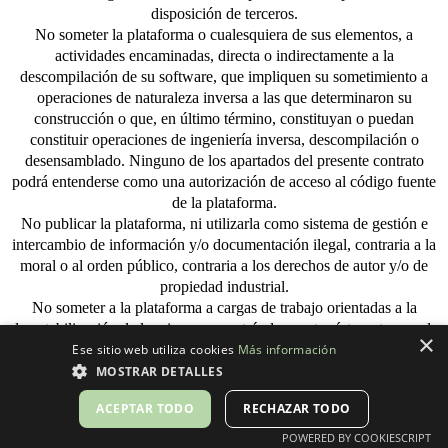
disposición de terceros.
No someter la plataforma o cualesquiera de sus elementos, a
actividades encaminadas, directa o indirectamente a la
descompilación de su software, que impliquen su sometimiento a
operaciones de naturaleza inversa a las que determinaron su
construcción o que, en último término, constituyan o puedan
constituir operaciones de ingeniería inversa, descompilación o
desensamblado. Ninguno de los apartados del presente contrato
podrá entenderse como una autorización de acceso al código fuente
de la plataforma.
No publicar la plataforma, ni utilizarla como sistema de gestión e
intercambio de información y/o documentación ilegal, contraria a la
moral o al orden público, contraria a los derechos de autor y/o de
propiedad industrial.
No someter a la plataforma a cargas de trabajo orientadas a la
desestabilización de la misma, encontrándose entre éstas, ataques de
×
denegación de servicio (DDoS) o situaciones semejantes. En caso
Ese sitio web utiliza cookies
Más información
de detectarse este tipo de situaciones, el nivel de servicio acordado,
MOSTRAR DETALLES
no será de aplicación, siendo considerada una situación de
ACEPTAR TODO
RECHAZAR TODO
emergencia, no asumiendo por tanto Ganostar, S.L. responsabilidad
alguna por la falta de disponibilidad del servicio.
POWERED BY COOKIESCRIPT