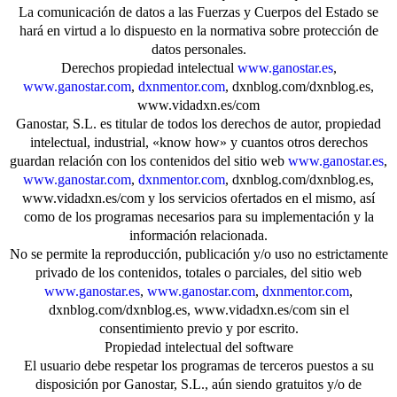
La comunicación de datos a las Fuerzas y Cuerpos del Estado se
hará en virtud a lo dispuesto en la normativa sobre protección de
datos personales.
Derechos propiedad intelectual
www.ganostar.es
,
www.ganostar.com
,
dxnmentor.com
, dxnblog.com/dxnblog.es,
www.vidadxn.es/com
Ganostar, S.L. es titular de todos los derechos de autor, propiedad
intelectual, industrial, «know how» y cuantos otros derechos
guardan relación con los contenidos del sitio web
www.ganostar.es
,
www.ganostar.com
,
dxnmentor.com
, dxnblog.com/dxnblog.es,
www.vidadxn.es/com y los servicios ofertados en el mismo, así
como de los programas necesarios para su implementación y la
información relacionada.
No se permite la reproducción, publicación y/o uso no estrictamente
privado de los contenidos, totales o parciales, del sitio web
www.ganostar.es
,
www.ganostar.com
,
dxnmentor.com
,
dxnblog.com/dxnblog.es, www.vidadxn.es/com sin el
consentimiento previo y por escrito.
Propiedad intelectual del software
El usuario debe respetar los programas de terceros puestos a su
disposición por Ganostar, S.L., aún siendo gratuitos y/o de