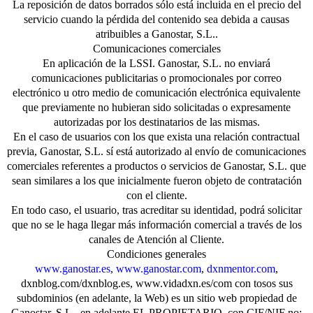
La reposición de datos borrados sólo está incluida en el precio del
servicio cuando la pérdida del contenido sea debida a causas
atribuibles a Ganostar, S.L..
Comunicaciones comerciales
En aplicación de la LSSI. Ganostar, S.L. no enviará
comunicaciones publicitarias o promocionales por correo
electrónico u otro medio de comunicación electrónica equivalente
que previamente no hubieran sido solicitadas o expresamente
autorizadas por los destinatarios de las mismas.
En el caso de usuarios con los que exista una relación contractual
previa, Ganostar, S.L. sí está autorizado al envío de comunicaciones
comerciales referentes a productos o servicios de Ganostar, S.L. que
sean similares a los que inicialmente fueron objeto de contratación
con el cliente.
En todo caso, el usuario, tras acreditar su identidad, podrá solicitar
que no se le haga llegar más información comercial a través de los
canales de Atención al Cliente.
Condiciones generales
www.ganostar.es
,
www.ganostar.com
,
dxnmentor.com
,
dxnblog.com/dxnblog.es, www.vidadxn.es/com con tosos sus
subdominios (en adelante, la Web) es un sitio web propiedad de
Ganostar, S.L., en adelante EL PROPIETARIO, con CIF/NIF no: