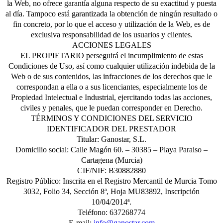
la Web, no ofrece garantía alguna respecto de su exactitud y puesta
al día. Tampoco está garantizada la obtención de ningún resultado o
fin concreto, por lo que el acceso y utilización de la Web, es de
exclusiva responsabilidad de los usuarios y clientes.
ACCIONES LEGALES
EL PROPIETARIO perseguirá el incumplimiento de estas
Condiciones de Uso, así como cualquier utilización indebida de la
Web o de sus contenidos, las infracciones de los derechos que le
correspondan a ella o a sus licenciantes, especialmente los de
Propiedad Intelectual e Industrial, ejercitando todas las acciones,
civiles y penales, que le puedan corresponder en Derecho.
TÉRMINOS Y CONDICIONES DEL SERVICIO
IDENTIFICADOR DEL PRESTADOR
Titular: Ganostar, S.L.
Domicilio social: Calle Magón 60. – 30385 – Playa Paraiso –
Cartagena (Murcia)
CIF/NIF: B30882880
Registro Público: Inscrita en el Registro Mercantil de Murcia Tomo
3032, Folio 34, Sección 8ª, Hoja MU83892, Inscripción
10/04/2014ª.
Teléfono: 637268774
E-mail:
info@ganostar.com