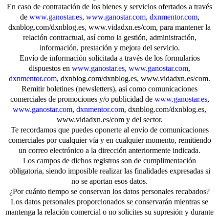
En caso de contratación de los bienes y servicios ofertados a través
de
www.ganostar.es
,
www.ganostar.com
,
dxnmentor.com
,
dxnblog.com/dxnblog.es, www.vidadxn.es/com, para mantener la
relación contractual, así como la gestión, administración,
información, prestación y mejora del servicio.
Envío de información solicitada a través de los formularios
dispuestos en
www.ganostar.es
,
www.ganostar.com
,
dxnmentor.com
, dxnblog.com/dxnblog.es, www.vidadxn.es/com.
Remitir boletines (newsletters), así como comunicaciones
comerciales de promociones y/o publicidad de
www.ganostar.es
,
www.ganostar.com
,
dxnmentor.com
, dxnblog.com/dxnblog.es,
www.vidadxn.es/com y del sector.
Te recordamos que puedes oponerte al envío de comunicaciones
comerciales por cualquier vía y en cualquier momento, remitiendo
un correo electrónico a la dirección anteriormente indicada.
Los campos de dichos registros son de cumplimentación
obligatoria, siendo imposible realizar las finalidades expresadas si
no se aportan esos datos.
¿Por cuánto tiempo se conservan los datos personales recabados?
Los datos personales proporcionados se conservarán mientras se
mantenga la relación comercial o no solicites su supresión y durante