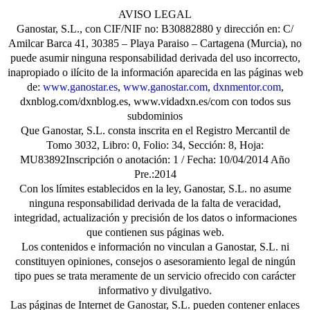
AVISO LEGAL
Ganostar, S.L., con CIF/NIF no: B30882880 y dirección en: C/
Amilcar Barca 41, 30385 – Playa Paraiso – Cartagena (Murcia), no
puede asumir ninguna responsabilidad derivada del uso incorrecto,
inapropiado o ilícito de la información aparecida en las páginas web
de:
www.ganostar.es
,
www.ganostar.com
,
dxnmentor.com
,
dxnblog.com/dxnblog.es, www.vidadxn.es/com con todos sus
subdominios
Que Ganostar, S.L. consta inscrita en el Registro Mercantil de
Tomo 3032, Libro: 0, Folio: 34, Sección: 8, Hoja:
MU83892Inscripción o anotación: 1 / Fecha: 10/04/2014 Año
Pre.:2014
Con los límites establecidos en la ley, Ganostar, S.L. no asume
ninguna responsabilidad derivada de la falta de veracidad,
integridad, actualización y precisión de los datos o informaciones
que contienen sus páginas web.
Los contenidos e información no vinculan a Ganostar, S.L. ni
constituyen opiniones, consejos o asesoramiento legal de ningún
tipo pues se trata meramente de un servicio ofrecido con carácter
informativo y divulgativo.
Las páginas de Internet de Ganostar, S.L. pueden contener enlaces