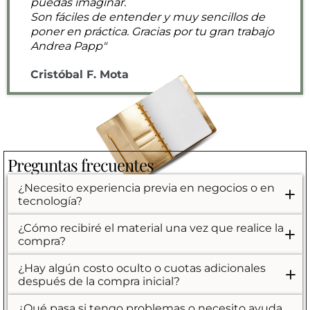
puedas imaginar.
Son fáciles de entender y muy sencillos de
poner en práctica. Gracias por tu gran trabajo
Andrea Papp"
Cristóbal F. Mota
Preguntas frecuentes
¿Necesito experiencia previa en negocios o en
tecnología?
No, no necesitas experiencia previa.
¿Cómo recibiré el material una vez que realice la
compra?
Todo el material digitalmente, en este caso en esta
misma plataforma. Recibirás un enlace por correo
¿Hay algún costo oculto o cuotas adicionales
electrónico para acceder a la plataforma de formación.
después de la compra inicial?
No, el precio que ves es el único pago que realizarás.
¿Qué pasa si tengo problemas o necesito ayuda