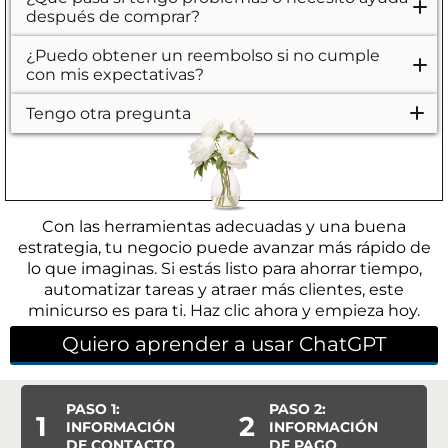
después de comprar?
Esta oferta no incluye soporte, pero si tienes
¿Puedo obtener un reembolso si no cumple
alguna duda o necesitas asistencia, puedes
con mis expectativas?
enviarme un email.
Debido a la naturaleza del producto no ofrezco
Tengo otra pregunta
devolución de dinero, cada compra es definitiva.
Con cualquier otra duda que no haya sido
cubierta aquí, ¡no dudes en enviarme un correo!
Con las herramientas adecuadas y una buena
estrategia, tu negocio puede avanzar más rápido de
lo que imaginas. Si estás listo para ahorrar tiempo,
automatizar tareas y atraer más clientes, este
minicurso es para ti. Haz clic ahora y empieza hoy.
Quiero aprender a usar ChatGPT
PASO 1:
PASO 2:
1
2
INFORMACIÓN
INFORMACIÓN
DE CONTACTO
DE PAGO